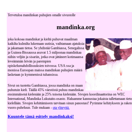
Tervetuloa mandinkan puhujien omalle sivustolle
mandinka.org
joka kokoaa mandinkat ja kieltä puhuvat maailman
kaikilta kulmilta lukemaan uutisia, vaihtamaan ajatuksia
ja jakamaan tietoa. Se yhdistää Gambiassa, Senegalissa
ja Guinea-Bissaussa asuvat 1.5 miljoonaa mandinkaa
niihin veljiin ja sisariin, jotka ovat jättäneet kotimaansa
leveämmän leivän ja parempien
opiskelumahdollisuuksien toivossa. USA:ssa ja
monissa Euroopan maissa mandinkan puhujien määrä
lasketaan jo kymmenissä tuhansissa.
Sivut on tuotettu Gambiassa, jossa mandinka on maan
puhutuin kieli. Täällä 45% väestöstä puhuu mandinkaa
ensimmäisenä kielenään ja 25% toisena kielenään. Sivujen koordinaattorina on WEC
International, Mandinka Lukutaito-osasto. Haluamme kannustaa jokaista tallettamaan tiet
kielellään. Sivujen kehittämiseen tarvitaan sinun panostasi! Pyrimme kehitykseen ja rake
vuoro-puheluun. Tule mukaan -
ota yhteyttä.
Kuuntele tämä esittely mandinkaksi!